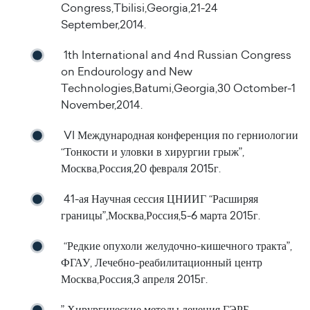
Congress,Tbilisi,Georgia,21-24
September,2014.
1th International and 4nd Russian Congress
on Endourology and New
Technologies,Batumi,Georgia,30 Octomber-1
November,2014.
VI Международная конференция по герниологии
“Тонкости и уловки в хирургии грыж”,
Москва,Россия,20 февраля 2015г.
41-ая Научная сессия ЦНИИГ “Расширяя
границы”,Москва,Россия,5-6 марта 2015г.
“Редкие опухоли желудочно-кишечного тракта”,
ФГАУ, Лечебно-реабилитационный центр
Москва,Россия,3 апреля 2015г.