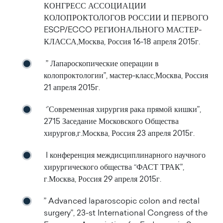
КОНГРЕСС АССОЦИАЦИИ
КОЛОПРОКТОЛОГОВ РОССИИ И ПЕРВОГО
ESCP/ECCO РЕГИОНАЛЬНОГО МАСТЕР-
КЛАССА,Москва, Россия 16-18 апреля 2015г.
” Лапароскопические операции в
колопроктологии”, мастер-класс,Москва, Россия
21 апреля 2015г.
‘’Современная хирургия рака прямой кишки”,
2715 Заседание Московского Общества
хирургов,г.Москва, Россия 23 апреля 2015г.
I конференция междисциплинарного научного
хирургического общества “ФАСТ ТРАК”,
г.Москва, Россия 29 апреля 2015г.
” Advanced laparoscopic colon and rectal
surgery”, 23-st International Congress of the